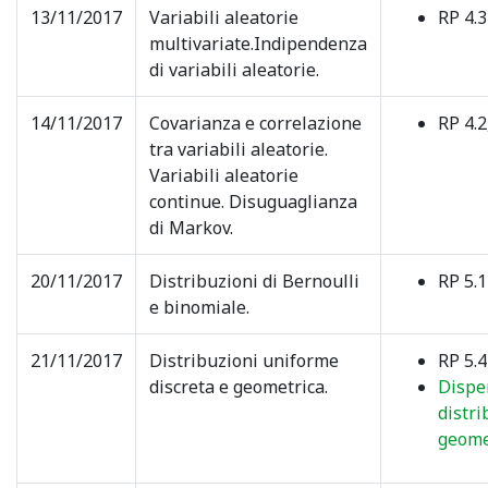
13/11/2017
Variabili aleatorie
RP 4.3
multivariate.Indipendenza
di variabili aleatorie.
14/11/2017
Covarianza e correlazione
RP 4.2,
tra variabili aleatorie.
Variabili aleatorie
continue. Disuguaglianza
di Markov.
20/11/2017
Distribuzioni di Bernoulli
RP 5.1
e binomiale.
21/11/2017
Distribuzioni uniforme
RP 5.4
discreta e geometrica.
Dispe
distr
geome