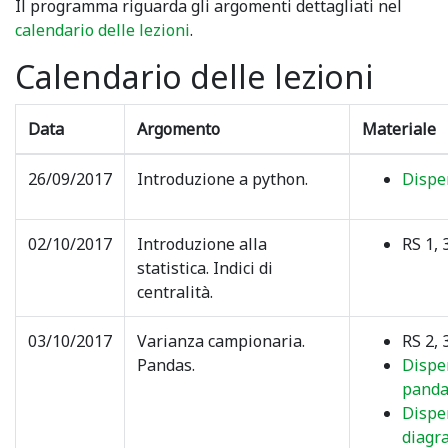
Il programma riguarda gli argomenti dettagliati nel
calendario delle lezioni
.
Calendario delle lezioni
Data
Argomento
Materiale
26/09/2017
Introduzione a python.
Dispe
02/10/2017
Introduzione alla
RS 1, 
statistica. Indici di
centralità.
03/10/2017
Varianza campionaria.
RS 2, 
Pandas.
Dispe
panda
Dispe
diagr