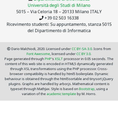
Università degli Studi di Milano
5015 – Via Celoria 18 – 20133 Milano ITALY
+39 02 503 16338
Ricevimento studenti: Su appuntamento, stanza 5015
del Dipartimento di Informatica
Dario Malchiodi, 2020. Licensed under
CC BY-SA-3.0
. Icons from
Font Awesome
, licensed under
CC BY 3.0
.
Page generated through
PHP
's
XSLT
processor in 0.05 seconds. The
content of this web site is encoded in HTML5 dynamically generated
through XSL transformations using the PHP processor. Cross-
browser compatibility is handled by html5 boilerplate. Dynamic
behaviour is obtained through the html5sortable and tinysort jQuery
plugins. Graphs are handled by arbor.js. Mathematical content is
typeset through MathJax. Style is based on
Bootstrap
, using a
variation of the
academic template
by M. Horro.