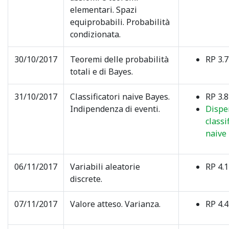
elementari. Spazi
equiprobabili. Probabilità
condizionata.
30/10/2017
Teoremi delle probabilità
RP 3.7
totali e di Bayes.
31/10/2017
Classificatori naive Bayes.
RP 3.8
Indipendenza di eventi.
Dispe
classi
naive
06/11/2017
Variabili aleatorie
RP 4.1
discrete.
07/11/2017
Valore atteso. Varianza.
RP 4.4