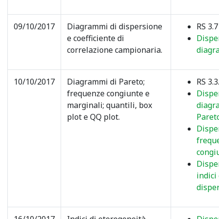
09/10/2017
Diagrammi di dispersione
RS 3.7
e coefficiente di
Dispe
correlazione campionaria.
diagr
10/10/2017
Diagrammi di Pareto;
RS 3.3.
frequenze congiunte e
Dispe
marginali; quantili, box
diagr
plot e QQ plot.
Pareto
Dispe
frequ
congi
Dispe
indici 
disper