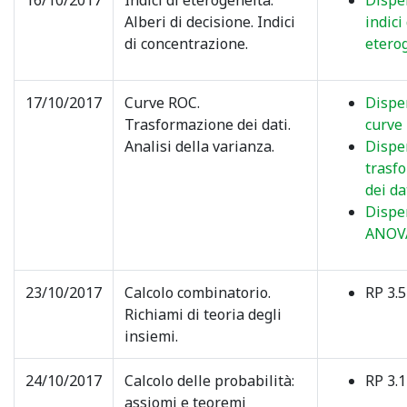
16/10/2017
Indici di eterogeneità.
Dispe
Alberi di decisione. Indici
indici 
di concentrazione.
etero
17/10/2017
Curve ROC.
Dispe
Trasformazione dei dati.
curve
Analisi della varianza.
Dispe
trasf
dei dat
Dispe
ANOV
23/10/2017
Calcolo combinatorio.
RP 3.5
Richiami di teoria degli
insiemi.
24/10/2017
Calcolo delle probabilità:
RP 3.1
assiomi e teoremi