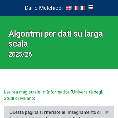
Dario Malchiodi
Algoritmi per dati su larga
scala
2025/26
Laurea magistrale in Informatica
(
Università degli
Studi di Milano
)
×
Questa pagina si riferisce all'insegnamento di